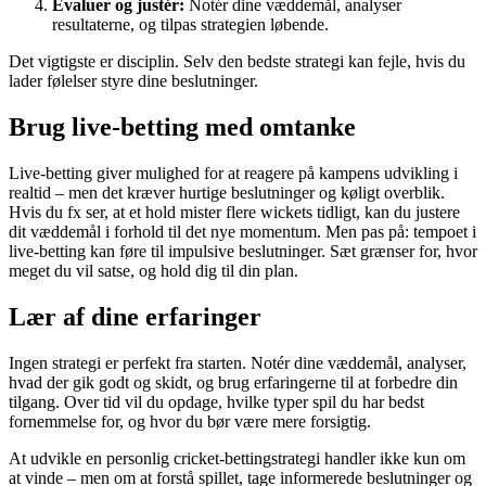
Evaluer og justér:
Notér dine væddemål, analyser
resultaterne, og tilpas strategien løbende.
Det vigtigste er disciplin. Selv den bedste strategi kan fejle, hvis du
lader følelser styre dine beslutninger.
Brug live-betting med omtanke
Live-betting giver mulighed for at reagere på kampens udvikling i
realtid – men det kræver hurtige beslutninger og køligt overblik.
Hvis du fx ser, at et hold mister flere wickets tidligt, kan du justere
dit væddemål i forhold til det nye momentum. Men pas på: tempoet i
live-betting kan føre til impulsive beslutninger. Sæt grænser for, hvor
meget du vil satse, og hold dig til din plan.
Lær af dine erfaringer
Ingen strategi er perfekt fra starten. Notér dine væddemål, analyser,
hvad der gik godt og skidt, og brug erfaringerne til at forbedre din
tilgang. Over tid vil du opdage, hvilke typer spil du har bedst
fornemmelse for, og hvor du bør være mere forsigtig.
At udvikle en personlig cricket-bettingstrategi handler ikke kun om
at vinde – men om at forstå spillet, tage informerede beslutninger og