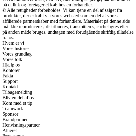
på et link og foretager et køb hos en forhandler.
© Alle rettigheder forbeholdes. Vi kan tjene en del af salget fra
produkter, der er købt via vores websted som en del af vores
affilierede partnerskaber med forhandlere. Materialet på denne side
må ikke reproduceres, distribueres, transmitteres, cachelagres eller
på anden måde bruges, undtagen med forudgående skriftlig tilladelse
fra os.
Hvem er vi
Vores historie
Vores grundlag
Vores folk
Hjælp os
Kontorer
Fakta
Support
Kontakt
Tilbagemelding
Bliv en del af os
Kom med et tip
Teamwork
Sponsor
Brandpartner
Henvisningspartner
Allieret
Pressezone