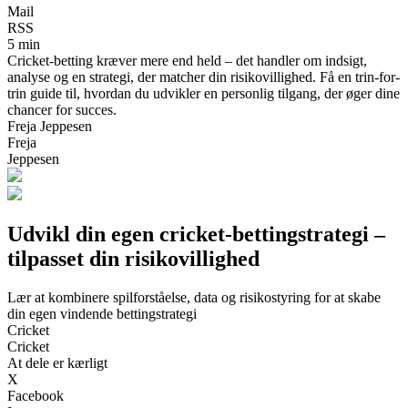
Mail
RSS
5 min
Cricket-betting kræver mere end held – det handler om indsigt,
analyse og en strategi, der matcher din risikovillighed. Få en trin-for-
trin guide til, hvordan du udvikler en personlig tilgang, der øger dine
chancer for succes.
Freja Jeppesen
Freja
Jeppesen
Udvikl din egen cricket-bettingstrategi –
tilpasset din risikovillighed
Lær at kombinere spilforståelse, data og risikostyring for at skabe
din egen vindende bettingstrategi
Cricket
Cricket
At dele er kærligt
X
Facebook