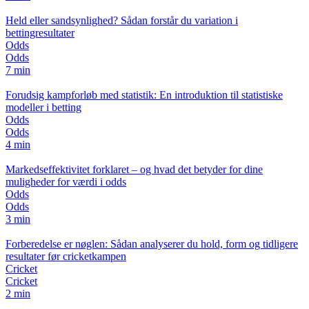
Held eller sandsynlighed? Sådan forstår du variation i
bettingresultater
Odds
Odds
7 min
Forudsig kampforløb med statistik: En introduktion til statistiske
modeller i betting
Odds
Odds
4 min
Markedseffektivitet forklaret – og hvad det betyder for dine
muligheder for værdi i odds
Odds
Odds
3 min
Forberedelse er nøglen: Sådan analyserer du hold, form og tidligere
resultater før cricketkampen
Cricket
Cricket
2 min