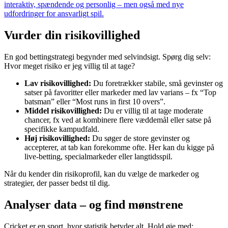
interaktiv, spændende og personlig – men også med nye
udfordringer for ansvarligt spil.
Vurder din risikovillighed
En god bettingstrategi begynder med selvindsigt. Spørg dig selv:
Hvor meget risiko er jeg villig til at tage?
Lav risikovillighed:
Du foretrækker stabile, små gevinster og
satser på favoritter eller markeder med lav varians – fx “Top
batsman” eller “Most runs in first 10 overs”.
Middel risikovillighed:
Du er villig til at tage moderate
chancer, fx ved at kombinere flere væddemål eller satse på
specifikke kampudfald.
Høj risikovillighed:
Du søger de store gevinster og
accepterer, at tab kan forekomme ofte. Her kan du kigge på
live-betting, specialmarkeder eller langtidsspil.
Når du kender din risikoprofil, kan du vælge de markeder og
strategier, der passer bedst til dig.
Analyser data – og find mønstrene
Cricket er en sport, hvor statistik betyder alt. Hold øje med: