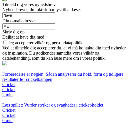
Tilmeld dig vores nyhedsbrev
Nyhedsbrevet, du faktisk har lyst til at læse.
Din e-mailadresse
Skriv dig op
Dejligt at have dig med!
Jeg accepterer vilkår og persondatapolitik.
Ved at tilmelde dig accepterer du, at vi må kontakte dig med nyheder
og inspiration. Du godkender samtidig vores vilkår og
databehandling, som du kan læse mere om i vores politik.
Forberedelse er nøglen: Sådan analyserer du hold, form og tidligere
resultater før cricketkampen
Cricket
Cricket
2 min
Læs spillet: Vurder styrker og svagheder i cricket-holdet
Cricket
Cricket
6 min