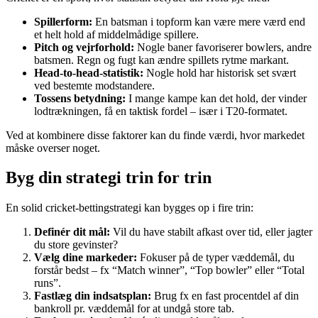
Spillerform:
En batsman i topform kan være mere værd end
et helt hold af middelmådige spillere.
Pitch og vejrforhold:
Nogle baner favoriserer bowlers, andre
batsmen. Regn og fugt kan ændre spillets rytme markant.
Head-to-head-statistik:
Nogle hold har historisk set svært
ved bestemte modstandere.
Tossens betydning:
I mange kampe kan det hold, der vinder
lodtrækningen, få en taktisk fordel – især i T20-formatet.
Ved at kombinere disse faktorer kan du finde værdi, hvor markedet
måske overser noget.
Byg din strategi trin for trin
En solid cricket-bettingstrategi kan bygges op i fire trin:
Definér dit mål:
Vil du have stabilt afkast over tid, eller jagter
du store gevinster?
Vælg dine markeder:
Fokuser på de typer væddemål, du
forstår bedst – fx “Match winner”, “Top bowler” eller “Total
runs”.
Fastlæg din indsatsplan:
Brug fx en fast procentdel af din
bankroll pr. væddemål for at undgå store tab.