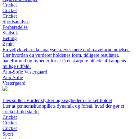
Cricket
Cricket
Cricket
Sportsanalyse
Forberedelse
Statistik
Betting
2 min
En vellykket cricketanalyse kræver mere end mavefornemmelser.
Lær hvordan du vurderer holdenes form, tidligere resultater,
baneforhold og nyheder for at få et skarpere billede af kampens
mulige udfald.
Ann-Sofie Vestergaard
Ann-Sofie
Vestergaard
Læs spillet: Vurder styrker og svagheder i cricket-holdet
Lær at gennemskue spillets dynamik og forstå, hvad der gør et
cricket-hold stærkt
Cricket
Cricket
Cricket
Sport