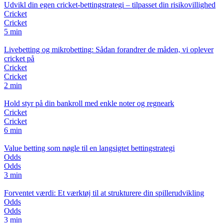
Udvikl din egen cricket-bettingstrategi – tilpasset din risikovillighed
Cricket
Cricket
5 min
Livebetting og mikrobetting: Sådan forandrer de måden, vi oplever
cricket på
Cricket
Cricket
2 min
Hold styr på din bankroll med enkle noter og regneark
Cricket
Cricket
6 min
Value betting som nøgle til en langsigtet bettingstrategi
Odds
Odds
3 min
Forventet værdi: Et værktøj til at strukturere din spillerudvikling
Odds
Odds
3 min