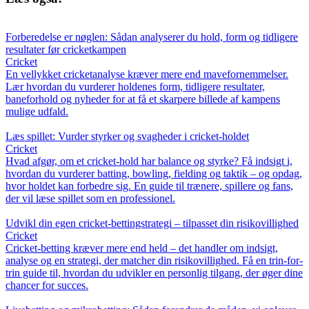
Forberedelse er nøglen: Sådan analyserer du hold, form og tidligere
resultater før cricketkampen
Cricket
En vellykket cricketanalyse kræver mere end mavefornemmelser.
Lær hvordan du vurderer holdenes form, tidligere resultater,
baneforhold og nyheder for at få et skarpere billede af kampens
mulige udfald.
Læs spillet: Vurder styrker og svagheder i cricket-holdet
Cricket
Hvad afgør, om et cricket-hold har balance og styrke? Få indsigt i,
hvordan du vurderer batting, bowling, fielding og taktik – og opdag,
hvor holdet kan forbedre sig. En guide til trænere, spillere og fans,
der vil læse spillet som en professionel.
Udvikl din egen cricket-bettingstrategi – tilpasset din risikovillighed
Cricket
Cricket-betting kræver mere end held – det handler om indsigt,
analyse og en strategi, der matcher din risikovillighed. Få en trin-for-
trin guide til, hvordan du udvikler en personlig tilgang, der øger dine
chancer for succes.