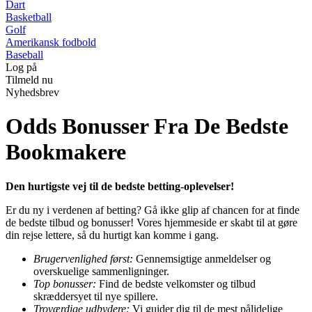
Dart
Basketball
Golf
Amerikansk fodbold
Baseball
Log på
Tilmeld nu
Nyhedsbrev
Odds Bonusser Fra De Bedste
Bookmakere
Den hurtigste vej til de bedste betting-oplevelser!
Er du ny i verdenen af betting? Gå ikke glip af chancen for at finde
de bedste tilbud og bonusser! Vores hjemmeside er skabt til at gøre
din rejse lettere, så du hurtigt kan komme i gang.
Brugervenlighed først:
Gennemsigtige anmeldelser og
overskuelige sammenligninger.
Top bonusser:
Find de bedste velkomster og tilbud
skræddersyet til nye spillere.
Troværdige udbydere:
Vi guider dig til de mest pålidelige