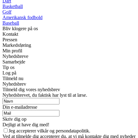
Dart
Basketball
Golf
Amerikansk fodbold
Baseball
Bliv klogere på os
Kontakt
Pressen
Markedsføring
Min profil
Nyhedsbreve
Samarbejde
Tip os
Log på
Tilmeld nu
Nyhedsbrev
Tilmeld dig vores nyhedsbrev
Nyhedsbrevet, du faktisk har lyst til at læse.
Din e-mailadresse
Skriv dig op
Dejligt at have dig med!
Jeg accepterer vilkår og persondatapolitik.
Ved at tilmelde dig accepterer du, at vi må kontakte dig med nyheder