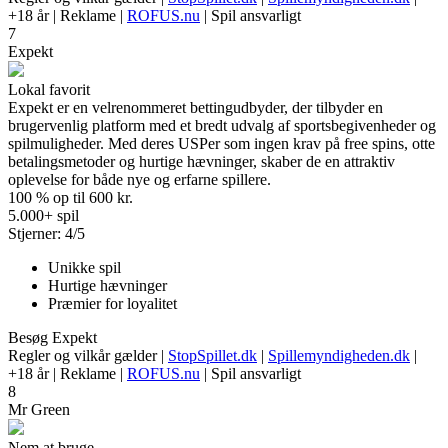
+18 år | Reklame |
ROFUS.nu
| Spil ansvarligt
7
Expekt
Lokal favorit
Expekt er en velrenommeret bettingudbyder, der tilbyder en
brugervenlig platform med et bredt udvalg af sportsbegivenheder og
spilmuligheder. Med deres USPer som ingen krav på free spins, otte
betalingsmetoder og hurtige hævninger, skaber de en attraktiv
oplevelse for både nye og erfarne spillere.
100 % op til 600 kr.
5.000+ spil
Stjerner: 4/5
Unikke spil
Hurtige hævninger
Præmier for loyalitet
Besøg Expekt
Regler og vilkår gælder |
StopSpillet.dk
|
Spillemyndigheden.dk
|
+18 år | Reklame |
ROFUS.nu
| Spil ansvarligt
8
Mr Green
Nem at bruge