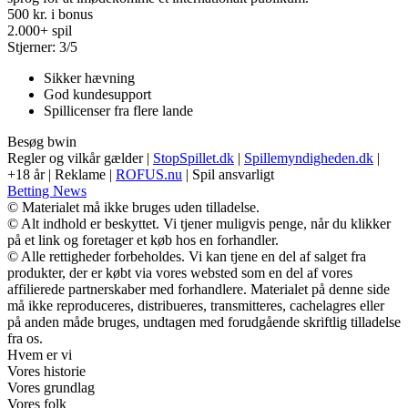
500 kr. i bonus
2.000+ spil
Stjerner: 3/5
Sikker hævning
God kundesupport
Spillicenser fra flere lande
Besøg bwin
Regler og vilkår gælder |
StopSpillet.dk
|
Spillemyndigheden.dk
|
+18 år | Reklame |
ROFUS.nu
| Spil ansvarligt
Betting News
© Materialet må ikke bruges uden tilladelse.
© Alt indhold er beskyttet. Vi tjener muligvis penge, når du klikker
på et link og foretager et køb hos en forhandler.
© Alle rettigheder forbeholdes. Vi kan tjene en del af salget fra
produkter, der er købt via vores websted som en del af vores
affilierede partnerskaber med forhandlere. Materialet på denne side
må ikke reproduceres, distribueres, transmitteres, cachelagres eller
på anden måde bruges, undtagen med forudgående skriftlig tilladelse
fra os.
Hvem er vi
Vores historie
Vores grundlag
Vores folk