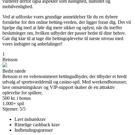
vurderer derfor også aspekter som hastighed, stabilitet og
mobilvenlighed.
Ved at udforske vores grundige anmeldelser får du en dybere
forståelse for den online betting-verden, der ligger foran dig. Det vil
hjælpe dig med at føle dig mere sikker og oplyst, når du træffer
beslutninger om, hvilken udbyder der passer bedst til dine behov.
Gør dig klar til at tage din bettingoplevelse til næste niveau med
vores indsigter og anbefalinger!
1
Betsson
Bedst ratede
Betsson er en velrenommeret bettingudbyder, der tilbyder et bredt
udvalg af sportsvæddemål og casino-spil. Med weekendbonusser,
lave omsætningskrav og VIP-support skaber de en attraktiv
oplevelse for spillere.
500 kr. i bonus
1.000+ spil
Stjerner: 5/5
Lavt indsatskrav
Rimelige cashback krav
Indbetalingsgrænser