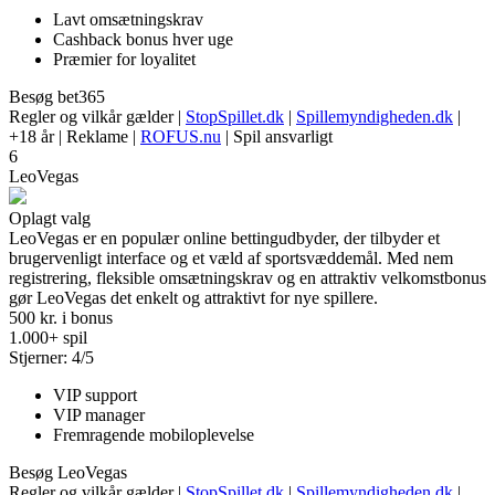
Lavt omsætningskrav
Cashback bonus hver uge
Præmier for loyalitet
Besøg bet365
Regler og vilkår gælder |
StopSpillet.dk
|
Spillemyndigheden.dk
|
+18 år | Reklame |
ROFUS.nu
| Spil ansvarligt
6
LeoVegas
Oplagt valg
LeoVegas er en populær online bettingudbyder, der tilbyder et
brugervenligt interface og et væld af sportsvæddemål. Med nem
registrering, fleksible omsætningskrav og en attraktiv velkomstbonus
gør LeoVegas det enkelt og attraktivt for nye spillere.
500 kr. i bonus
1.000+ spil
Stjerner: 4/5
VIP support
VIP manager
Fremragende mobiloplevelse
Besøg LeoVegas
Regler og vilkår gælder |
StopSpillet.dk
|
Spillemyndigheden.dk
|