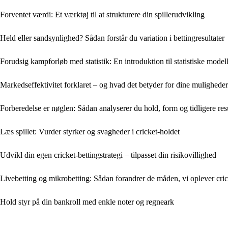
Forventet værdi: Et værktøj til at strukturere din spillerudvikling
Held eller sandsynlighed? Sådan forstår du variation i bettingresultater
Forudsig kampforløb med statistik: En introduktion til statistiske modell
Markedseffektivitet forklaret – og hvad det betyder for dine muligheder
Forberedelse er nøglen: Sådan analyserer du hold, form og tidligere res
Læs spillet: Vurder styrker og svagheder i cricket-holdet
Udvikl din egen cricket-bettingstrategi – tilpasset din risikovillighed
Livebetting og mikrobetting: Sådan forandrer de måden, vi oplever cric
Hold styr på din bankroll med enkle noter og regneark