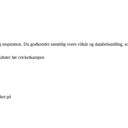
g inspiration. Du godkender samtidig vores vilkår og databehandling, s
ultater før cricketkampen
ket på