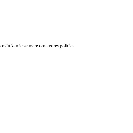
om du kan læse mere om i vores politik.