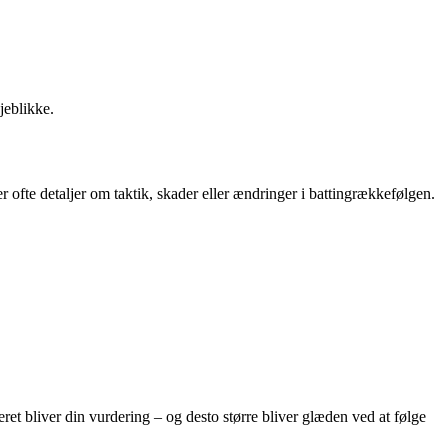
jeblikke.
ofte detaljer om taktik, skader eller ændringer i battingrækkefølgen.
et bliver din vurdering – og desto større bliver glæden ved at følge