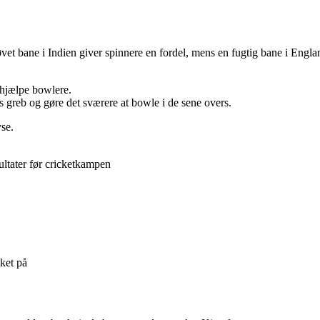
tøvet bane i Indien giver spinnere en fordel, mens en fugtig bane i Engl
 hjælpe bowlere.
 greb og gøre det sværere at bowle i de sene overs.
se.
ultater før cricketkampen
ket på