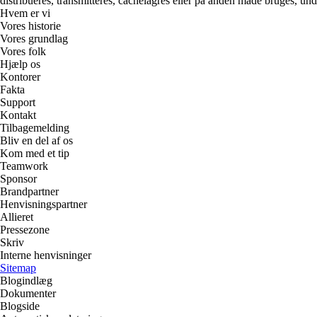
distribueres, transmitteres, cachelagres eller på anden måde bruges, und
Hvem er vi
Vores historie
Vores grundlag
Vores folk
Hjælp os
Kontorer
Fakta
Support
Kontakt
Tilbagemelding
Bliv en del af os
Kom med et tip
Teamwork
Sponsor
Brandpartner
Henvisningspartner
Allieret
Pressezone
Skriv
Interne henvisninger
Sitemap
Blogindlæg
Dokumenter
Blogside