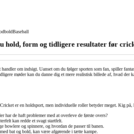
odbold
Baseball
u hold, form og tidligere resultater før cr
andler om indsigt. Uanset om du følger sporten som fan, spiller fantasy 
idligere møder kan du danne dig et mere realistisk billede af, hvad der 
n. Cricket er en holdsport, men individuelle roller betyder meget. Kig p
ler har de haft problemer med at overleve de første overs?
rfelt kan redde et svagt startfelt.
ge bowlere og spinnere, og hvordan de passer til banen.
e med bat og bold, kan være afgørende i tætte kampe.