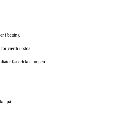
er i betting
 for værdi i odds
ultater før cricketkampen
ket på