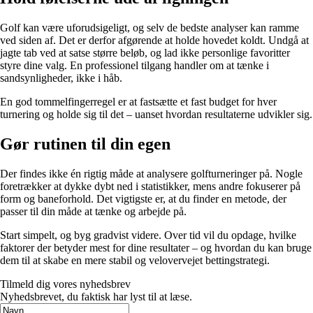
Golf kan være uforudsigeligt, og selv de bedste analyser kan ramme
ved siden af. Det er derfor afgørende at holde hovedet koldt. Undgå at
jagte tab ved at satse større beløb, og lad ikke personlige favoritter
styre dine valg. En professionel tilgang handler om at tænke i
sandsynligheder, ikke i håb.
En god tommelfingerregel er at fastsætte et fast budget for hver
turnering og holde sig til det – uanset hvordan resultaterne udvikler sig.
Gør rutinen til din egen
Der findes ikke én rigtig måde at analysere golfturneringer på. Nogle
foretrækker at dykke dybt ned i statistikker, mens andre fokuserer på
form og baneforhold. Det vigtigste er, at du finder en metode, der
passer til din måde at tænke og arbejde på.
Start simpelt, og byg gradvist videre. Over tid vil du opdage, hvilke
faktorer der betyder mest for dine resultater – og hvordan du kan bruge
dem til at skabe en mere stabil og velovervejet bettingstrategi.
Tilmeld dig vores nyhedsbrev
Nyhedsbrevet, du faktisk har lyst til at læse.