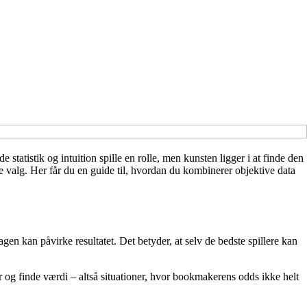
statistik og intuition spille en rolle, men kunsten ligger i at finde den
 valg. Her får du en guide til, hvordan du kombinerer objektive data
gen kan påvirke resultatet. Det betyder, at selv de bedste spillere kan
der og finde værdi – altså situationer, hvor bookmakerens odds ikke helt