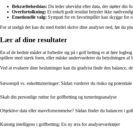
Bekræftelsesbias:
Du leder ubevidst efter data, der støtter din f
Overfortolkning:
Et enkelt godt resultat betyder ikke nødvendigvi
Emotionelle valg:
Sympati for en favoritspiller kan skygge for ob
For at undgå det kan du med fordel skrive dine analyser ned, før du plac
Lær af dine resultater
En af de bedste måder at forbedre sig på i golf betting er at føre logb
spillere med stærk form, eller måske undervurderer du betydningen af 
Ved at evaluere dine beslutninger kan du gradvist finde den balance, der 
Sæsonspil vs. enkeltturneringer: Sådan vurderer du risiko og potentiale 
Skab din personlige rutine for golfbetting og turneringsanalyse
Objektive data eller mavefornemmelse? Sådan finder du balancen i golf
Kunstig intelligens i golfbetting: En ny æra for analyseværktøjer