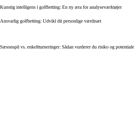
Kunstig intelligens i golfbetting: En ny æra for analyseværktøjer
Ansvarlig golfbetting: Udvikl dit personlige værdisæt
Sæsonspil vs. enkeltturneringer: Sådan vurderer du risiko og potentiale 