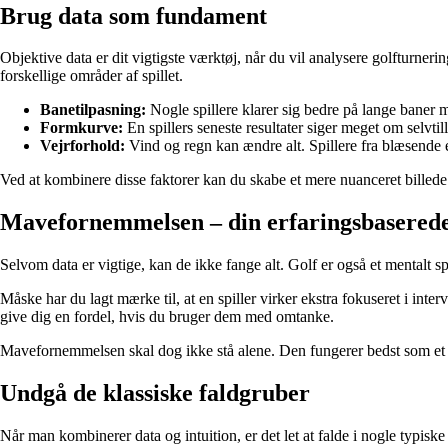
Brug data som fundament
Objektive data er dit vigtigste værktøj, når du vil analysere golfturneri
forskellige områder af spillet.
Banetilpasning:
Nogle spillere klarer sig bedre på lange baner 
Formkurve:
En spillers seneste resultater siger meget om selvtil
Vejrforhold:
Vind og regn kan ændre alt. Spillere fra blæsende e
Ved at kombinere disse faktorer kan du skabe et mere nuanceret billede 
Mavefornemmelsen – din erfaringsbaserede 
Selvom data er vigtige, kan de ikke fange alt. Golf er også et mentalt
Måske har du lagt mærke til, at en spiller virker ekstra fokuseret i int
give dig en fordel, hvis du bruger dem med omtanke.
Mavefornemmelsen skal dog ikke stå alene. Den fungerer bedst som et su
Undgå de klassiske faldgruber
Når man kombinerer data og intuition, er det let at falde i nogle typiske