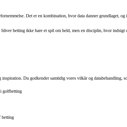
mavefornemmelse. Det er en kombination, hvor data danner grundlaget, og 
liver betting ikke bare et spil om held, men en disciplin, hvor indsigt o
g inspiration. Du godkender samtidig vores vilkår og databehandling, s
i golfbetting
 betting