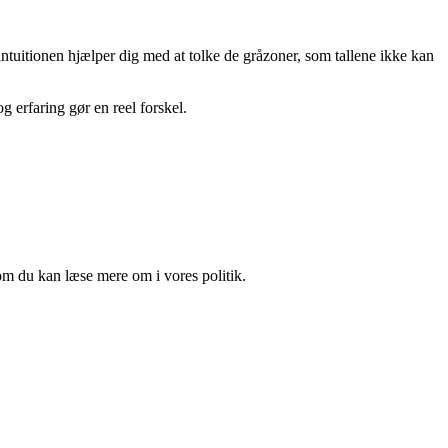
intuitionen hjælper dig med at tolke de gråzoner, som tallene ikke kan
g erfaring gør en reel forskel.
om du kan læse mere om i vores politik.