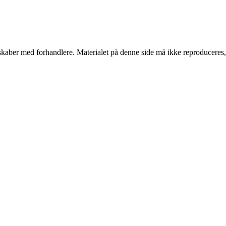
erskaber med forhandlere. Materialet på denne side må ikke reproduceres,