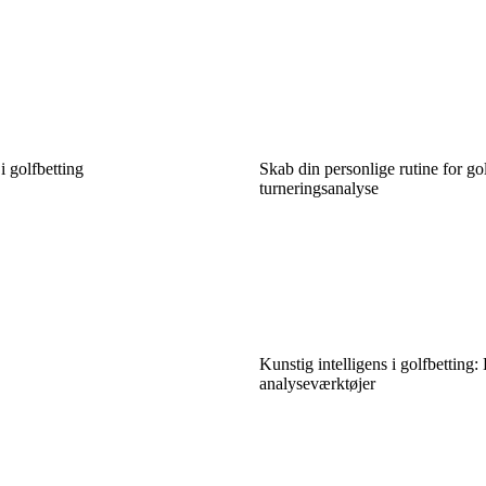
i golfbetting
Skab din personlige rutine for go
turneringsanalyse
Kunstig intelligens i golfbetting:
analyseværktøjer