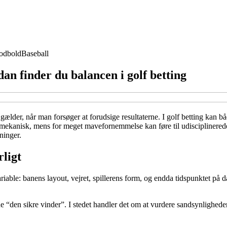
odbold
Baseball
n finder du balancen i golf betting
lder, når man forsøger at forudsige resultaterne. I golf betting kan både 
 mekanisk, mens for meget mavefornemmelse kan føre til udisciplinerede
ninger.
rligt
iable: banens layout, vejret, spillerens form, og endda tidspunktet på da
finde “den sikre vinder”. I stedet handler det om at vurdere sandsynlighe