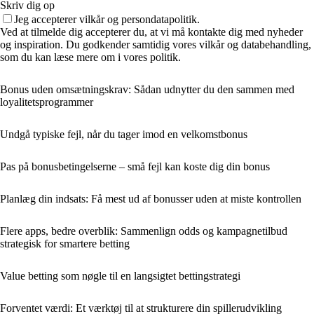
Skriv dig op
Jeg accepterer vilkår og persondatapolitik.
Ved at tilmelde dig accepterer du, at vi må kontakte dig med nyheder
og inspiration. Du godkender samtidig vores vilkår og databehandling,
som du kan læse mere om i vores politik.
Bonus uden omsætningskrav: Sådan udnytter du den sammen med
loyalitetsprogrammer
Undgå typiske fejl, når du tager imod en velkomstbonus
Pas på bonusbetingelserne – små fejl kan koste dig din bonus
Planlæg din indsats: Få mest ud af bonusser uden at miste kontrollen
Flere apps, bedre overblik: Sammenlign odds og kampagnetilbud
strategisk for smartere betting
Value betting som nøgle til en langsigtet bettingstrategi
Forventet værdi: Et værktøj til at strukturere din spillerudvikling