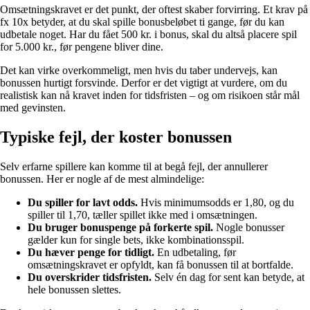
Omsætningskravet er det punkt, der oftest skaber forvirring. Et krav på
fx 10x betyder, at du skal spille bonusbeløbet ti gange, før du kan
udbetale noget. Har du fået 500 kr. i bonus, skal du altså placere spil
for 5.000 kr., før pengene bliver dine.
Det kan virke overkommeligt, men hvis du taber undervejs, kan
bonussen hurtigt forsvinde. Derfor er det vigtigt at vurdere, om du
realistisk kan nå kravet inden for tidsfristen – og om risikoen står mål
med gevinsten.
Typiske fejl, der koster bonussen
Selv erfarne spillere kan komme til at begå fejl, der annullerer
bonussen. Her er nogle af de mest almindelige:
Du spiller for lavt odds.
Hvis minimumsodds er 1,80, og du
spiller til 1,70, tæller spillet ikke med i omsætningen.
Du bruger bonuspenge på forkerte spil.
Nogle bonusser
gælder kun for single bets, ikke kombinationsspil.
Du hæver penge for tidligt.
En udbetaling, før
omsætningskravet er opfyldt, kan få bonussen til at bortfalde.
Du overskrider tidsfristen.
Selv én dag for sent kan betyde, at
hele bonussen slettes.