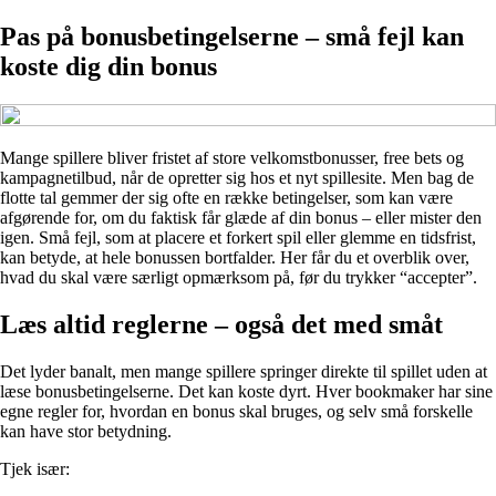
Pas på bonusbetingelserne – små fejl kan
koste dig din bonus
Mange spillere bliver fristet af store velkomstbonusser, free bets og
kampagnetilbud, når de opretter sig hos et nyt spillesite. Men bag de
flotte tal gemmer der sig ofte en række betingelser, som kan være
afgørende for, om du faktisk får glæde af din bonus – eller mister den
igen. Små fejl, som at placere et forkert spil eller glemme en tidsfrist,
kan betyde, at hele bonussen bortfalder. Her får du et overblik over,
hvad du skal være særligt opmærksom på, før du trykker “accepter”.
Læs altid reglerne – også det med småt
Det lyder banalt, men mange spillere springer direkte til spillet uden at
læse bonusbetingelserne. Det kan koste dyrt. Hver bookmaker har sine
egne regler for, hvordan en bonus skal bruges, og selv små forskelle
kan have stor betydning.
Tjek især: