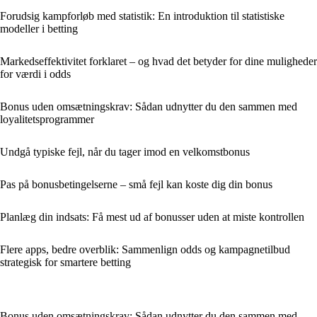
Forudsig kampforløb med statistik: En introduktion til statistiske
modeller i betting
Markedseffektivitet forklaret – og hvad det betyder for dine muligheder
for værdi i odds
Bonus uden omsætningskrav: Sådan udnytter du den sammen med
loyalitetsprogrammer
Undgå typiske fejl, når du tager imod en velkomstbonus
Pas på bonusbetingelserne – små fejl kan koste dig din bonus
Planlæg din indsats: Få mest ud af bonusser uden at miste kontrollen
Flere apps, bedre overblik: Sammenlign odds og kampagnetilbud
strategisk for smartere betting
Bonus uden omsætningskrav: Sådan udnytter du den sammen med