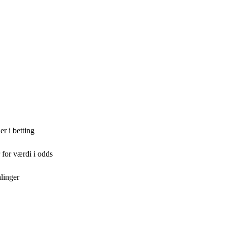
er i betting
 for værdi i odds
alinger