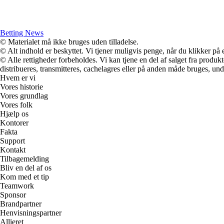
Betting News
© Materialet må ikke bruges uden tilladelse.
© Alt indhold er beskyttet. Vi tjener muligvis penge, når du klikker på e
© Alle rettigheder forbeholdes. Vi kan tjene en del af salget fra produk
distribueres, transmitteres, cachelagres eller på anden måde bruges, und
Hvem er vi
Vores historie
Vores grundlag
Vores folk
Hjælp os
Kontorer
Fakta
Support
Kontakt
Tilbagemelding
Bliv en del af os
Kom med et tip
Teamwork
Sponsor
Brandpartner
Henvisningspartner
Allieret