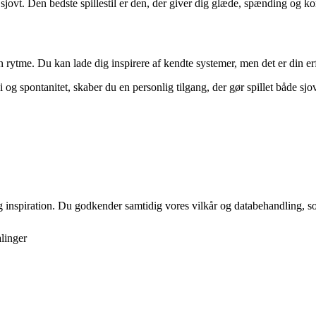
er sjovt. Den bedste spillestil er den, der giver dig glæde, spænding og k
rytme. Du kan lade dig inspirere af kendte systemer, men det er din erfari
og spontanitet, skaber du en personlig tilgang, der gør spillet både sj
g inspiration. Du godkender samtidig vores vilkår og databehandling, s
alinger