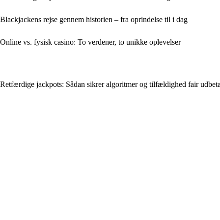
Blackjackens rejse gennem historien – fra oprindelse til i dag
Online vs. fysisk casino: To verdener, to unikke oplevelser
Retfærdige jackpots: Sådan sikrer algoritmer og tilfældighed fair udbet