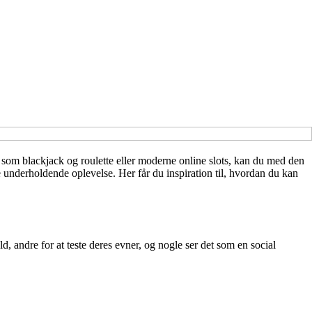
l som blackjack og roulette eller moderne online slots, kan du med den
ere underholdende oplevelse. Her får du inspiration til, hvordan du kan
d, andre for at teste deres evner, og nogle ser det som en social