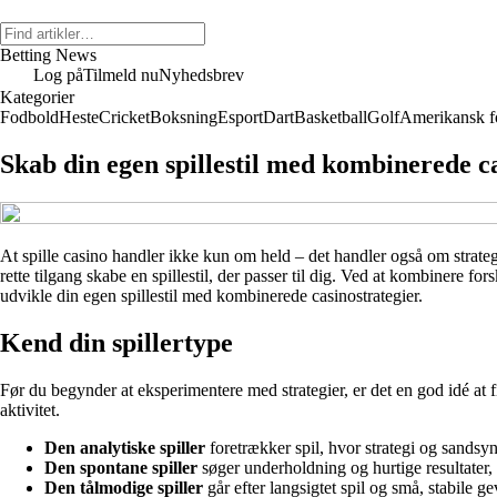
Betting News
Log på
Tilmeld nu
Nyhedsbrev
Kategorier
Fodbold
Heste
Cricket
Boksning
Esport
Dart
Basketball
Golf
Amerikansk f
Skab din egen spillestil med kombinerede c
At spille casino handler ikke kun om held – det handler også om strateg
rette tilgang skabe en spillestil, der passer til dig. Ved at kombinere fo
udvikle din egen spillestil med kombinerede casinostrategier.
Kend din spillertype
Før du begynder at eksperimentere med strategier, er det en god idé at fi
aktivitet.
Den analytiske spiller
foretrækker spil, hvor strategi og sandsynl
Den spontane spiller
søger underholdning og hurtige resultater, ty
Den tålmodige spiller
går efter langsigtet spil og små, stabile ge