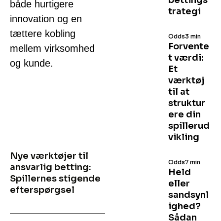
bettings
både hurtigere
trategi
innovation og en
tættere kobling
Odds
3 min
Forvente
mellem virksomhed
t værdi:
og kunde.
Et
værktøj
til at
struktur
ere din
spillerud
vikling
Nye værktøjer til
Odds
7 min
ansvarlig betting:
Held
Spillernes stigende
eller
efterspørgsel
sandsynl
ighed?
Sådan