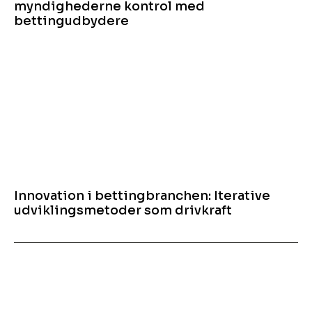
myndighederne kontrol med
bettingudbydere
Innovation i bettingbranchen: Iterative
udviklingsmetoder som drivkraft