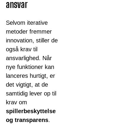
ansvar
Selvom iterative
metoder fremmer
innovation, stiller de
også krav til
ansvarlighed. Når
nye funktioner kan
lanceres hurtigt, er
det vigtigt, at de
samtidig lever op til
krav om
spillerbeskyttelse
og transparens
.