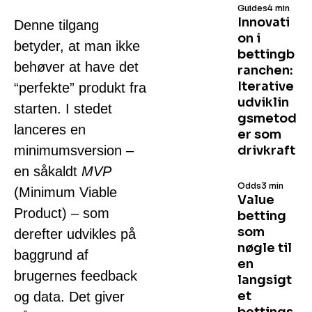
Guides
4 min
Innovati
Denne tilgang
on i
betyder, at man ikke
bettingb
behøver at have det
ranchen:
Iterative
“perfekte” produkt fra
udviklin
starten. I stedet
gsmetod
lanceres en
er som
minimumsversion –
drivkraft
en såkaldt
MVP
Odds
3 min
(Minimum Viable
Value
Product) – som
betting
som
derefter udvikles på
nøgle til
baggrund af
en
brugernes feedback
langsigt
et
og data. Det giver