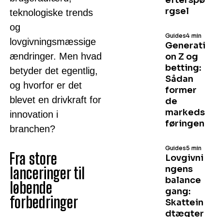
efterspø
rgsel
teknologiske trends
og
Guides
4 min
lovgivningsmæssige
Generati
ændringer. Men hvad
on Z og
betting:
betyder det egentlig,
Sådan
og hvorfor er det
former
blevet en drivkraft for
de
markeds
innovation i
føringen
branchen?
Guides
5 min
Fra store
Lovgivni
ngens
lanceringer til
balance
løbende
gang:
forbedringer
Skattein
dtægter