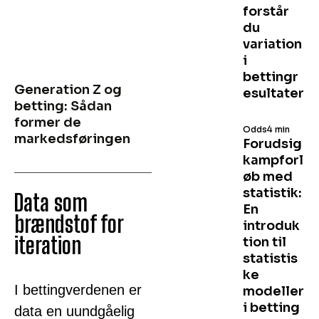
forstår
du
variation
i
bettingr
Generation Z og
esultater
betting: Sådan
former de
Odds
4 min
markedsføringen
Forudsig
kampforl
øb med
statistik:
Data som
En
brændstof for
introduk
iteration
tion til
statistis
ke
I bettingverdenen er
modeller
i betting
data en uundgåelig