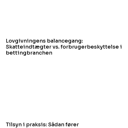
Lovgivningens balancegang:
Skatteindtægter vs. forbrugerbeskyttelse i
bettingbranchen
Tilsyn i praksis: Sådan fører