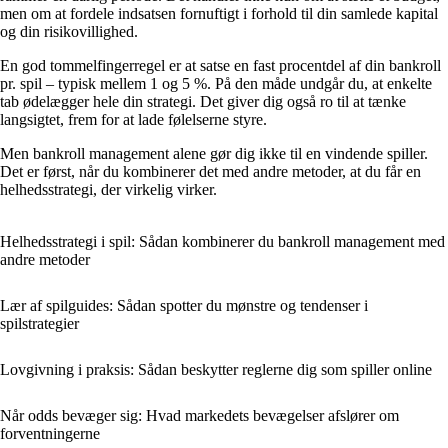
men om at fordele indsatsen fornuftigt i forhold til din samlede kapital
og din risikovillighed.
En god tommelfingerregel er at satse en fast procentdel af din bankroll
pr. spil – typisk mellem 1 og 5 %. På den måde undgår du, at enkelte
tab ødelægger hele din strategi. Det giver dig også ro til at tænke
langsigtet, frem for at lade følelserne styre.
Men bankroll management alene gør dig ikke til en vindende spiller.
Det er først, når du kombinerer det med andre metoder, at du får en
helhedsstrategi, der virkelig virker.
Helhedsstrategi i spil: Sådan kombinerer du bankroll management med
andre metoder
Lær af spilguides: Sådan spotter du mønstre og tendenser i
spilstrategier
Lovgivning i praksis: Sådan beskytter reglerne dig som spiller online
Når odds bevæger sig: Hvad markedets bevægelser afslører om
forventningerne