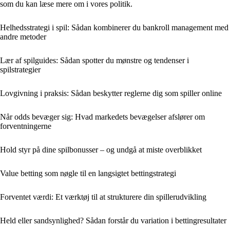
som du kan læse mere om i vores politik.
Helhedsstrategi i spil: Sådan kombinerer du bankroll management med
andre metoder
Lær af spilguides: Sådan spotter du mønstre og tendenser i
spilstrategier
Lovgivning i praksis: Sådan beskytter reglerne dig som spiller online
Når odds bevæger sig: Hvad markedets bevægelser afslører om
forventningerne
Hold styr på dine spilbonusser – og undgå at miste overblikket
Value betting som nøgle til en langsigtet bettingstrategi
Forventet værdi: Et værktøj til at strukturere din spillerudvikling
Held eller sandsynlighed? Sådan forstår du variation i bettingresultater