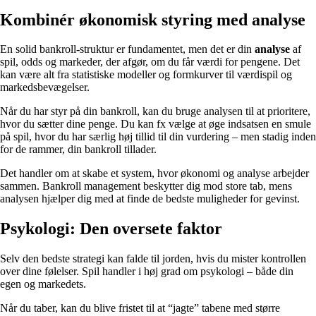
Kombinér økonomisk styring med analyse
En solid bankroll-struktur er fundamentet, men det er din
analyse
af
spil, odds og markeder, der afgør, om du får værdi for pengene. Det
kan være alt fra statistiske modeller og formkurver til værdispil og
markedsbevægelser.
Når du har styr på din bankroll, kan du bruge analysen til at prioritere,
hvor du sætter dine penge. Du kan fx vælge at øge indsatsen en smule
på spil, hvor du har særlig høj tillid til din vurdering – men stadig inden
for de rammer, din bankroll tillader.
Det handler om at skabe et system, hvor økonomi og analyse arbejder
sammen. Bankroll management beskytter dig mod store tab, mens
analysen hjælper dig med at finde de bedste muligheder for gevinst.
Psykologi: Den oversete faktor
Selv den bedste strategi kan falde til jorden, hvis du mister kontrollen
over dine følelser. Spil handler i høj grad om psykologi – både din
egen og markedets.
Når du taber, kan du blive fristet til at “jagte” tabene med større