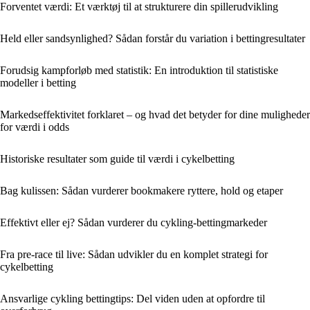
Forventet værdi: Et værktøj til at strukturere din spillerudvikling
Held eller sandsynlighed? Sådan forstår du variation i bettingresultater
Forudsig kampforløb med statistik: En introduktion til statistiske
modeller i betting
Markedseffektivitet forklaret – og hvad det betyder for dine muligheder
for værdi i odds
Historiske resultater som guide til værdi i cykelbetting
Bag kulissen: Sådan vurderer bookmakere ryttere, hold og etaper
Effektivt eller ej? Sådan vurderer du cykling-bettingmarkeder
Fra pre-race til live: Sådan udvikler du en komplet strategi for
cykelbetting
Ansvarlige cykling bettingtips: Del viden uden at opfordre til