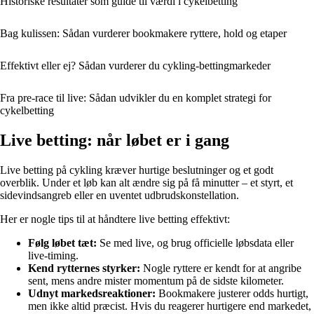
Historiske resultater som guide til værdi i cykelbetting
Bag kulissen: Sådan vurderer bookmakere ryttere, hold og etaper
Effektivt eller ej? Sådan vurderer du cykling-bettingmarkeder
Fra pre-race til live: Sådan udvikler du en komplet strategi for
cykelbetting
Live betting: når løbet er i gang
Live betting på cykling kræver hurtige beslutninger og et godt
overblik. Under et løb kan alt ændre sig på få minutter – et styrt, et
sidevindsangreb eller en uventet udbrudskonstellation.
Her er nogle tips til at håndtere live betting effektivt:
Følg løbet tæt:
Se med live, og brug officielle løbsdata eller
live-timing.
Kend rytternes styrker:
Nogle ryttere er kendt for at angribe
sent, mens andre mister momentum på de sidste kilometer.
Udnyt markedsreaktioner:
Bookmakere justerer odds hurtigt,
men ikke altid præcist. Hvis du reagerer hurtigere end markedet,