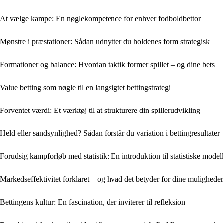
At vælge kampe: En nøglekompetence for enhver fodboldbettor
Mønstre i præstationer: Sådan udnytter du holdenes form strategisk
Formationer og balance: Hvordan taktik former spillet – og dine bets
Value betting som nøgle til en langsigtet bettingstrategi
Forventet værdi: Et værktøj til at strukturere din spillerudvikling
Held eller sandsynlighed? Sådan forstår du variation i bettingresultater
Forudsig kampforløb med statistik: En introduktion til statistiske modell
Markedseffektivitet forklaret – og hvad det betyder for dine muligheder
Bettingens kultur: En fascination, der inviterer til refleksion