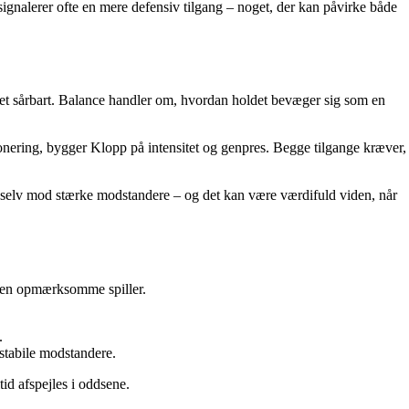
signalerer ofte en mere defensiv tilgang – noget, der kan påvirke både
et sårbart. Balance handler om, hvordan holdet bevæger sig som en
nering, bygger Klopp på intensitet og genpres. Begge tilgange kræver,
, selv mod stærke modstandere – og det kan være værdifuld viden, når
 den opmærksomme spiller.
.
 stabile modstandere.
id afspejles i oddsene.