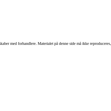
erskaber med forhandlere. Materialet på denne side må ikke reproduceres,