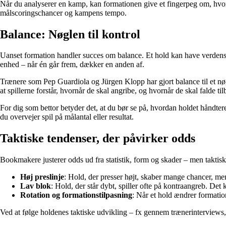
Når du analyserer en kamp, kan formationen give et fingerpeg om, hvorda
målscoringschancer og kampens tempo.
Balance: Nøglen til kontrol
Uanset formation handler succes om balance. Et hold kan have verdens
enhed – når én går frem, dækker en anden af.
Trænere som Pep Guardiola og Jürgen Klopp har gjort balance til et nø
at spillerne forstår, hvornår de skal angribe, og hvornår de skal falde til
For dig som bettor betyder det, at du bør se på, hvordan holdet håndt
du overvejer spil på målantal eller resultat.
Taktiske tendenser, der påvirker odds
Bookmakere justerer odds ud fra statistik, form og skader – men takti
Høj preslinje
: Hold, der presser højt, skaber mange chancer, men
Lav blok
: Hold, der står dybt, spiller ofte på kontraangreb. Det 
Rotation og formationstilpasning
: Når et hold ændrer formatio
Ved at følge holdenes taktiske udvikling – fx gennem trænerinterviews,