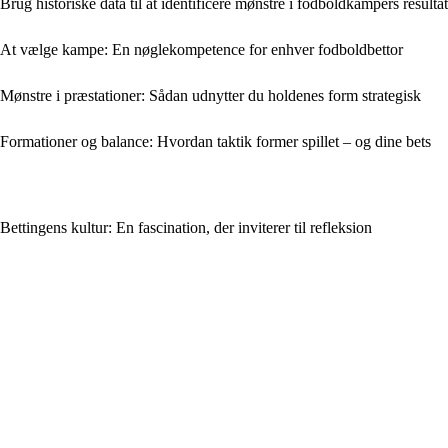
Brug historiske data til at identificere mønstre i fodboldkampers resultat
At vælge kampe: En nøglekompetence for enhver fodboldbettor
Mønstre i præstationer: Sådan udnytter du holdenes form strategisk
Formationer og balance: Hvordan taktik former spillet – og dine bets
Bettingens kultur: En fascination, der inviterer til refleksion