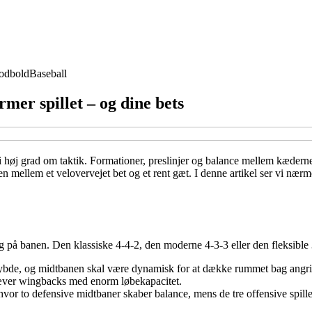
odbold
Baseball
mer spillet – og dine bets
 høj grad om taktik. Formationer, preslinjer og balance mellem kæderne 
n mellem et velovervejet bet og et rent gæt. I denne artikel ser vi nærm
 på banen. Den klassiske 4-4-2, den moderne 4-3-3 eller den fleksible 3
 dybde, og midtbanen skal være dynamisk for at dække rummet bag angri
 kræver wingbacks med enorm løbekapacitet.
or to defensive midtbaner skaber balance, mens de tre offensive spillere