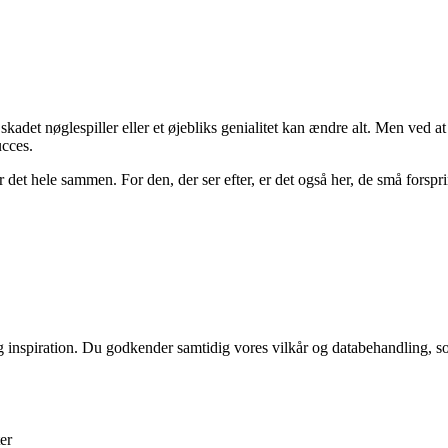
 skadet nøglespiller eller et øjebliks genialitet kan ændre alt. Men ved a
ucces.
der det hele sammen. For den, der ser efter, er det også her, de små fors
g inspiration. Du godkender samtidig vores vilkår og databehandling, s
er