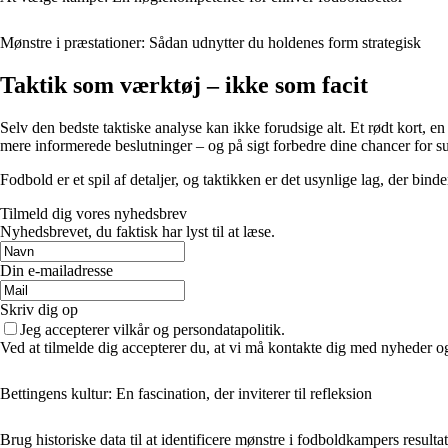
Mønstre i præstationer: Sådan udnytter du holdenes form strategisk
Taktik som værktøj – ikke som facit
Selv den bedste taktiske analyse kan ikke forudsige alt. Et rødt kort, en
mere informerede beslutninger – og på sigt forbedre dine chancer for s
Fodbold er et spil af detaljer, og taktikken er det usynlige lag, der bin
Tilmeld dig vores nyhedsbrev
Nyhedsbrevet, du faktisk har lyst til at læse.
Din e-mailadresse
Skriv dig op
Jeg accepterer vilkår og persondatapolitik.
Ved at tilmelde dig accepterer du, at vi må kontakte dig med nyheder o
Bettingens kultur: En fascination, der inviterer til refleksion
Brug historiske data til at identificere mønstre i fodboldkampers resultat