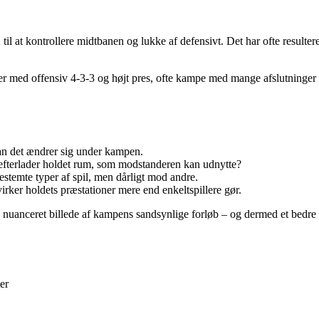
 til at kontrollere midtbanen og lukke af defensivt. Det har ofte resulter
med offensiv 4-3-3 og højt pres, ofte kampe med mange afslutninger o
dan det ændrer sig under kampen.
fterlader holdet rum, som modstanderen kan udnytte?
stemte typer af spil, men dårligt mod andre.
virker holdets præstationer mere end enkeltspillere gør.
re nuanceret billede af kampens sandsynlige forløb – og dermed et bedre 
er