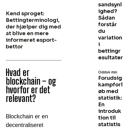
sandsynl
ighed?
Kend sproget:
Sådan
Bettingterminologi,
forstår
der hjælper dig med
du
at blive en mere
variation
informeret esport-
i
bettor
bettingr
esultater
Hvad er
Odds
4 min
Forudsig
blockchain – og
kampforl
hvorfor er det
øb med
relevant?
statistik:
En
introduk
Blockchain er en
tion til
statistis
decentraliseret