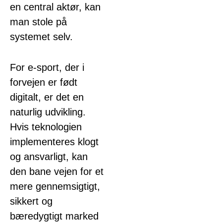
en central aktør, kan
man stole på
systemet selv.
For e-sport, der i
forvejen er født
digitalt, er det en
naturlig udvikling.
Hvis teknologien
implementeres klogt
og ansvarligt, kan
den bane vejen for et
mere gennemsigtigt,
sikkert og
bæredygtigt marked