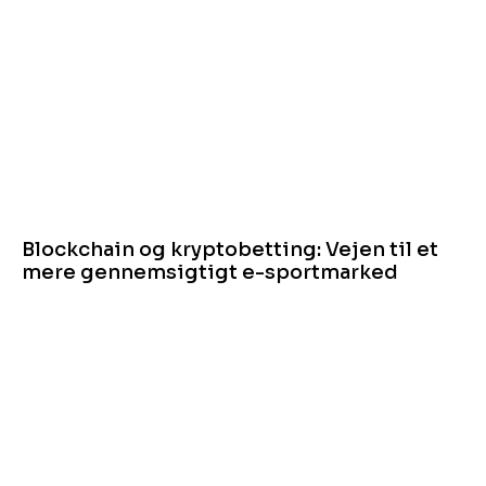
Blockchain og kryptobetting: Vejen til et
mere gennemsigtigt e-sportmarked