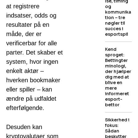
lse, timing
at registrere
og
kommunika
indsatser, odds og
tion – tre
nøgler til
resultater på en
succes i
måde, der er
esportspil
verificerbar for alle
Kend
parter. Det skaber et
sproget:
Bettingter
system, hvor ingen
minologi,
enkelt aktør –
der hjælper
dig med at
hverken bookmaker
blive en
mere
eller spiller – kan
informeret
ændre på udfaldet
esport-
bettor
efterfølgende.
Sikkerhed i
fokus:
Desuden kan
Sådan
kryptovalutaer som
beskytter