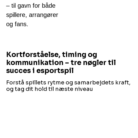
– til gavn for både
spillere, arrangører
og fans.
Kortforståelse, timing og
kommunikation – tre nøgler til
succes i esportspil
Forstå spillets rytme og samarbejdets kraft,
og tag dit hold til næste niveau