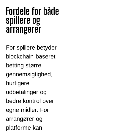
Fordele for både
spillere og
arrangører
For spillere betyder
blockchain-baseret
betting større
gennemsigtighed,
hurtigere
udbetalinger og
bedre kontrol over
egne midler. For
arrangører og
platforme kan