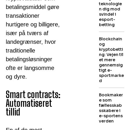
teknologie
betalingsmiddel gøre
n dig mod
svindel i
transaktioner
esport-
hurtigere og billigere,
betting
især på tværs af
Blockchain
landegrænser, hvor
og
kryptobetti
traditionelle
ng: Vejen til
betalingsløsninger
et mere
gennemsig
ofte er langsomme
tigt e-
sportmarke
og dyre.
d
Smart contracts:
Bookmaker
e som
Automatiseret
fællesskab
tillid
sskabere i
e-sportens
verden
En af de mest