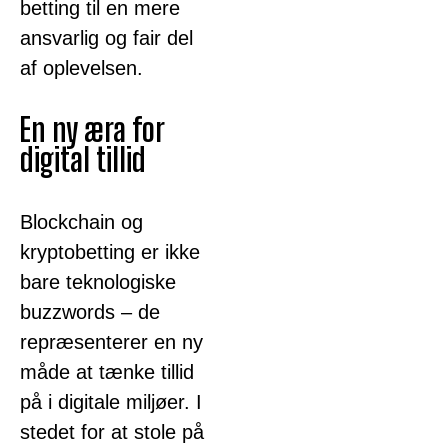
betting til en mere
ansvarlig og fair del
af oplevelsen.
En ny æra for
digital tillid
Blockchain og
kryptobetting er ikke
bare teknologiske
buzzwords – de
repræsenterer en ny
måde at tænke tillid
på i digitale miljøer. I
stedet for at stole på