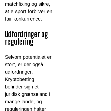
matchfixing og sikre,
at e-sport forbliver en
fair konkurrence.
Udfordringer og
regulering
Selvom potentialet er
stort, er der også
udfordringer.
Kryptobetting
befinder sig i et
juridisk grænseland i
mange lande, og
reguleringen halter