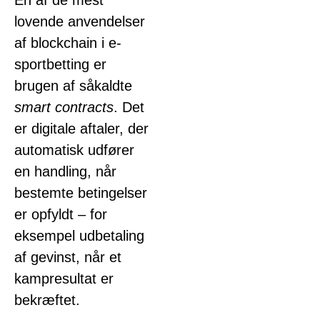
lovende anvendelser
af blockchain i e-
sportbetting er
brugen af såkaldte
smart contracts
. Det
er digitale aftaler, der
automatisk udfører
en handling, når
bestemte betingelser
er opfyldt – for
eksempel udbetaling
af gevinst, når et
kampresultat er
bekræftet.