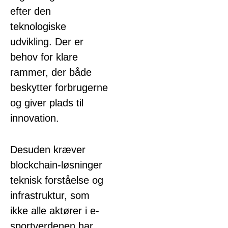
efter den
teknologiske
udvikling. Der er
behov for klare
rammer, der både
beskytter forbrugerne
og giver plads til
innovation.
Desuden kræver
blockchain-løsninger
teknisk forståelse og
infrastruktur, som
ikke alle aktører i e-
sportverdenen har